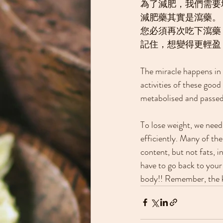
為了減肥，我們需要
減肥藥其實是瀉藥。
您必須再次吃下瀉藥
記住，想變得更輕盈
The miracle happens in 
activities of these good 
metabolised and passed
To lose weight, we nee
efficiently. Many of the
content, but not fats, 
have to go back to your 
body!! Remember, the k