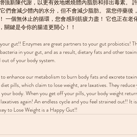
增強新陳代謝，以更有效地燃燒體內脂肪和排出毒素。 
 它們會減少體內的水分，但不會減少脂肪。 當您停藥後
！ 一個無休止的循環，您會感到筋疲力盡！ 它也正在老化
，關鍵是令你的腸道更開心！！
your gut!! Enzymes are great partners to your gut probiotics! T
bacteria in your gut, and as a result, dietary fats and other toxins
 out of your body system.
d to enhance our metabolism to burn body fats and excrete toxi
 diet pills, which claim to lose weight, are laxatives. They reduce
in your body. When you get off your pills, your body weight retur
laxatives again! An endless cycle and you feel strained out!! It i
ey to Lose Weight is a Happy Gut!!