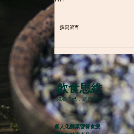
撰寫留言......
The Five Dietary Tips you need
to know when you’re recovering
from Covid 19 新冠康復營養飲
食五大法則
飲食思維
滋養自己，
選自天然
個人化酵素營養食療