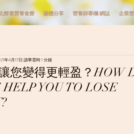
化酵素營養食療
媒體分享
營養師專欄/網誌
企業營
021年4月17日
讀畢需時 1 分鐘
讓您變得更輕盈？HOW D
 HELP YOU TO LOSE
?