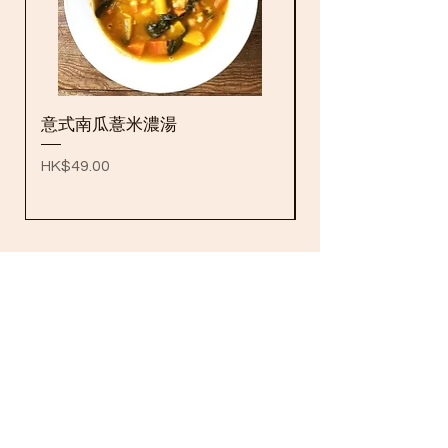
意式南瓜薏米濃湯
雲南特級冰糖
價格
價格
HK$49.00
HK$49.00
飲食思維
滋養自己，
選自天然
個人化酵素營養食療
營養師精選產品
我們的客戶評價