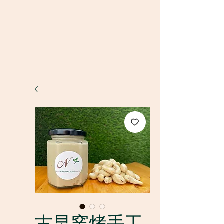
古早窯烤手工