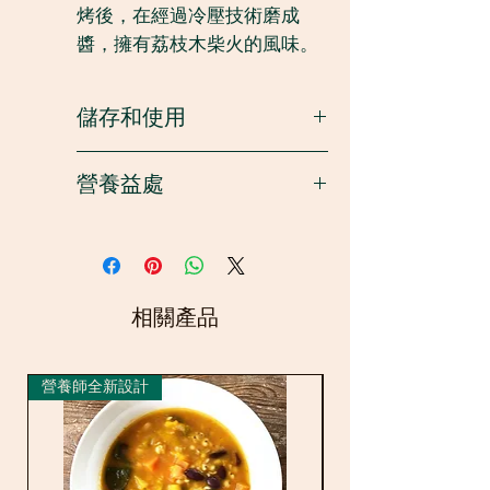
烤後，在經過冷壓技術磨成
醬，擁有荔枝木柴火的風味。
與一片麵包或吐司搭配，絕對
是一份完美的，富含蛋白質的
儲存和使用
零食！輕輕灑上喜馬拉雅粉紅
鹽，不含添加糖。
存放在陰涼，乾燥的地方。
營養益處
100%純天然，不添加防腐劑。
開封後，請盡快食用完，以獲
無麩質，適合素食/純素食者
得最佳口感和質量。
腰果含有大量的單不飽和脂肪
與一片麵包或吐司一起食用。
酸和抗氧化劑，這兩種物質在
它也可以作為冷面的調味醬。
研究中都被認為是有益心臟健
康的營養素。
相關產品
營養師全新設計
新品到貨
腰果還富含鎂，鎂對骨骼健康
至關重要，與鈣一起發揮作
用。