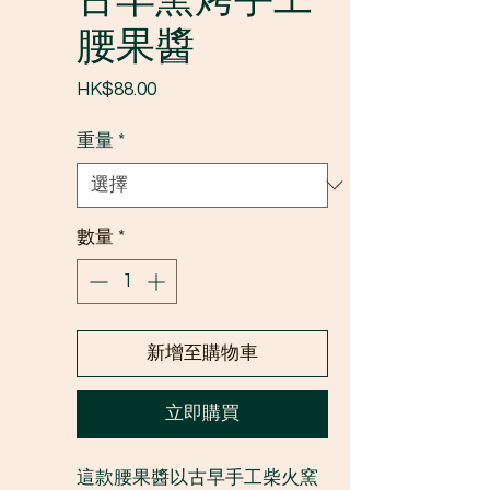
腰果醬
價
HK$88.00
格
重量
*
數量
*
新增至購物車
立即購買
這款腰果醬以古早手工柴火窯